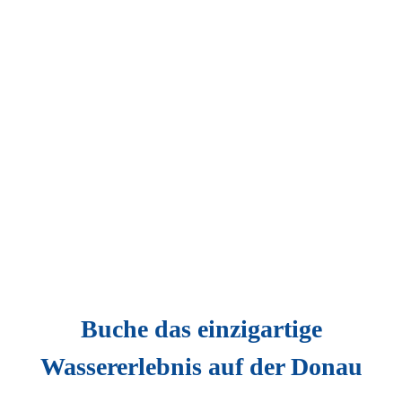
Buchung
Searay SPX 190 schwarz
Touren
buchen
Gutschein
Sommerevent 26
TERMINAUSWA
Buche das einzigartige
Wassererlebnis auf der Donau