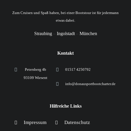
Zum Cruisen und Spaß haben, bei einer Bootstour ist für jedermann
etwas dabei.
Straubing
–
Ingolstadt
–
München
Kontakt
Petersberg 4b
01517 4250792
93109 Wiesent
info@donausportbootcharter.de
Hilfreiche Links
Impressum
Datenschutz