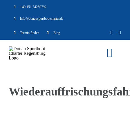
Zum
+49 151 74250792
Inhalt
info@donausportbootcharter.de
springen
Termin finden
Blog
Togg
Navi
Home
Wiederauffrischungsfah
Boote
Anlass