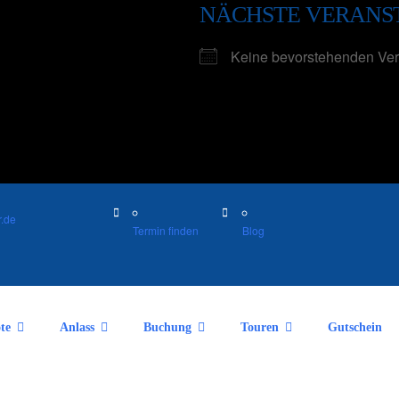
NÄCHSTE VERANS
Keine bevorstehenden Ver
.de
Termin finden
Blog
te
Anlass
Buchung
Touren
Gutschein