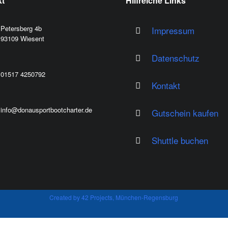
kt
Hilfreiche Links
Petersberg 4b
Impressum
93109 Wiesent
Datenschutz
01517 4250792
Kontakt
info@donausportbootcharter.de
Gutschein kaufen
Shuttle buchen
Created by 42 Projects, München-Regensburg