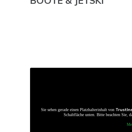
BOOTE & JETSKI
TrustIn
Sie sehen gerade einen Platzhalterinhalt von
Schaltfläche unten. Bitte beachten Sie, 
Me