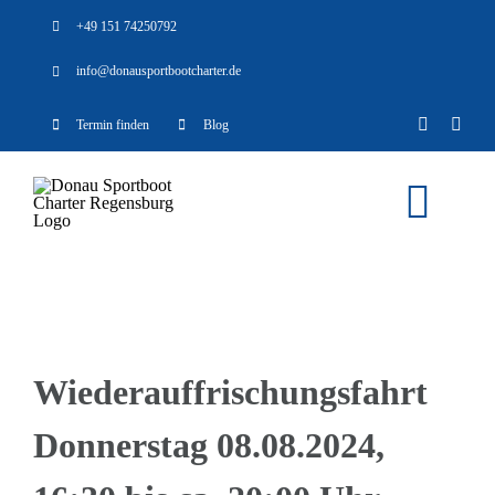
Zum
+49 151 74250792
Inhalt
info@donausportbootcharter.de
springen
Termin finden
Blog
Togg
Navi
Home
Boote
Wiederauffrischungsfahrt
Donnerstag 08.08.2024,
Anlass