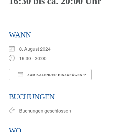
16:30 bis ca. 20:00 Uhr
Buchung
Touren
WANN
Gutschein
8. August 2024
16:30 - 20:00
Sommerevent 26
ZUM KALENDER HINZUFÜGEN
TERMINAUSWA
ICS herunterladen
Google Kalender
iCalendar
Office 365
Outlook Live
BUCHUNGEN
Buchungen geschlossen
WO